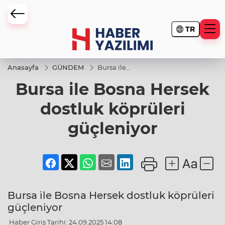
TR
Anasayfa
GÜNDEM
Bursa ile
Bosna
Bursa ile Bosna Hersek
Hersek
dostluk
köprüleri
dostluk köprüleri
güçleniyor
güçleniyor
Bursa ile Bosna Hersek dostluk köprüleri
güçleniyor
Haber Giriş Tarihi: 24.09.2025 14:08