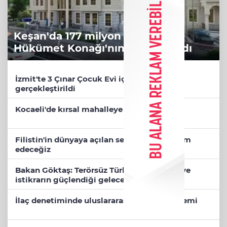
Keşan'da 177 milyon liralık yeni
Hükümet Konağı'nın temeli atıldı
İzmit'te 3 Çınar Çocuk Evi için kura çekimi
gerçekleştirildi
Kocaeli'de kırsal mahalleye modern yol
Filistin'in dünyaya açılan sesi olmaya devam
edeceğiz
Bakan Göktaş: Terörsüz Türkiye ile barışın ve
istikrarın güçlendiği gelecek hedefliyoruz
İlaç denetiminde uluslararası standart dönemi