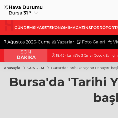
Hava Durumu
Bursa
31 °
GÜNDEM
SİYASET
EKONOMİ
MAGAZİN
SPOR
RÖPORT
7 Ağustos 2026-Cuma
Yazarlar
Foto Galeri
Vi
SON
18:45 - İzmit'te 3 Çınar Çocuk Evi içi
DAKİKA
Anasayfa
GÜNDEM
Bursa'da 'Tarihi Yenişehir Panayırı' başl
Bursa'da 'Tarihi Y
başl