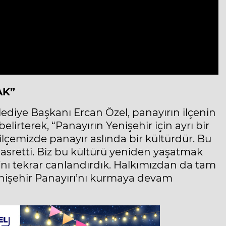
AK”
ediye Başkanı Ercan Özel, panayırın ilçenin
lirterek, “Panayırın Yenişehir için ayrı bir
ilçemizde panayır aslında bir kültürdür. Bu
r hasretti. Biz bu kültürü yeniden yaşatmak
rı’nı tekrar canlandırdık. Halkımızdan da tam
Yenişehir Panayırı’nı kurmaya devam