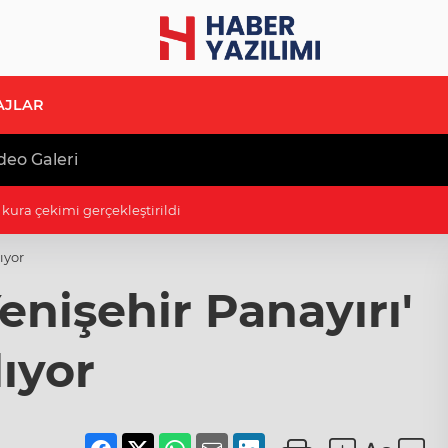
AJLAR
deo Galeri
n kura çekimi gerçekleştirildi
ıyor
enişehir Panayırı'
ıyor