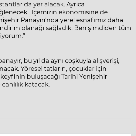
stantlar da yer alacak. Ayrıca
ğlenecek. İlçemizin ekonomisine de
nişehir Panayırı’nda yerel esnafımız daha
50 indirim olanağı sağladık. Ben şimdiden tüm
diyorum.”
anayır, bu yıl da aynı coşkuyla alışverişi,
unacak. Yöresel tatların, çocuklar için
ş keyfinin buluşacağı Tarihi Yenişehir
 canlılık katacak.