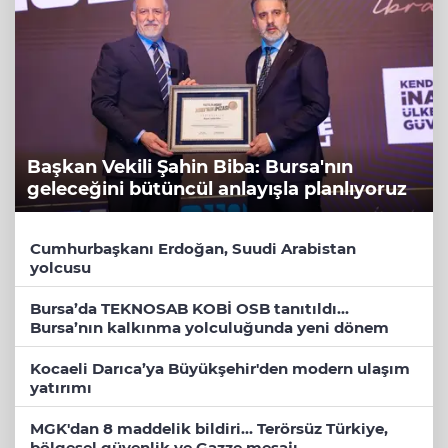
Başkan Vekili Şahin Biba: Bursa'nın
geleceğini bütüncül anlayışla planlıyoruz
Cumhurbaşkanı Erdoğan, Suudi Arabistan
yolcusu
Bursa’da TEKNOSAB KOBİ OSB tanıtıldı...
Bursa’nın kalkınma yolculuğunda yeni dönem
Kocaeli Darıca’ya Büyükşehir'den modern ulaşım
yatırımı
MGK'dan 8 maddelik bildiri... Terörsüz Türkiye,
bölgesel güvenlik ve Gazze mesajı