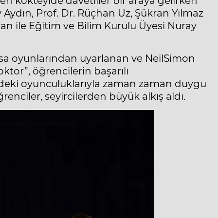
n kokteylde davetliler bir araya gelirken
 Aydın, Prof. Dr. Rüçhan Uz, Şükran Yılmaz
n ile Eğitim ve Bilim Kurulu Üyesi Nuray
sa oyunlarından uyarlanan ve NeilSimon
ktor”, öğrencilerin başarılı
hnedeki oyunculuklarıyla zaman zaman duygu
nciler, seyircilerden büyük alkış aldı.