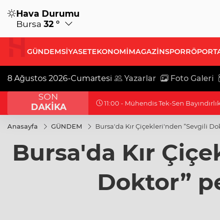
Hava Durumu
Bursa
32 °
GÜNDEM
SİYASET
EKONOMİ
MAGAZİN
SPOR
RÖPORT
8 Ağustos 2026-Cumartesi
Yazarlar
Foto Galeri
SON
10:44 - Muğla Milas'ta "Mylasa Band
DAKİKA
Anasayfa
GÜNDEM
Bursa'da Kır Çiçekleri'nden “Sevgili D
Bursa'da Kır Çiçek
Doktor” p