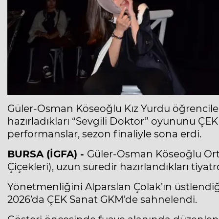
Güler-Osman Köseoğlu Kız Yurdu öğrenciler
hazırladıkları “Sevgili Doktor” oyununu ÇE
performanslar, sezon finaliyle sona erdi.
BURSA (İGFA) -
Güler-Osman Köseoğlu Orta
Çiçekleri), uzun süredir hazırlandıkları tiyat
Yönetmenliğini Alparslan Çolak’ın üstlendiği
2026’da ÇEK Sanat GKM’de sahnelendi.