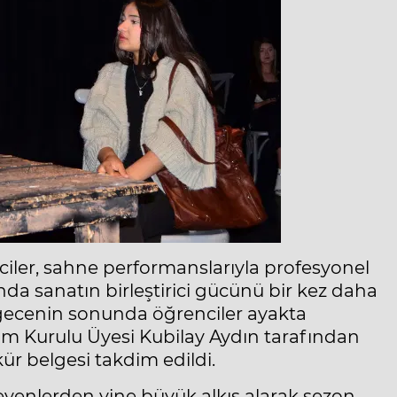
iler, sahne performanslarıyla profesyonel
da sanatın birleştirici gücünü bir kez daha
gecenin sonunda öğrenciler ayakta
m Kurulu Üyesi Kubilay Aydın tarafından
ür belgesi takdim edildi.
leyenlerden yine büyük alkış alarak sezon