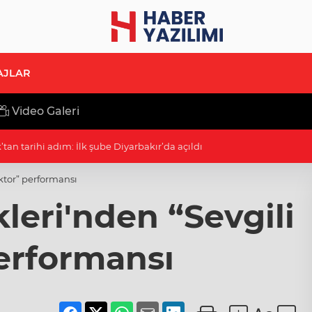
AJLAR
Video Galeri
" izdihamı
oktor” performansı
leri'nden “Sevgili
erformansı