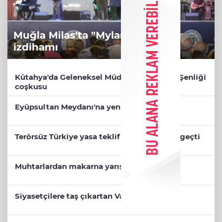
Muğla Milas'ta "Mylasa Band"
izdihamı
Kütahya'da Geleneksel Müderris Mahallesi Şenliği
coşkusu
Eyüpsultan Meydanı'na yeni düzenleme
Terörsüz Türkiye yasa teklifi komisyondan geçti
Muhtarlardan makarna yarışı
Siyasetçilere taş çıkartan Vali