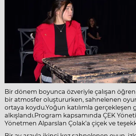
Bir dönem boyunca özveriyle çalışan öğrenc
bir atmosfer oluştururken, sahnelenen oyun
ortaya koydu.Yoğun katılımla gerçekleşen 
alkışlandı.Program kapsamında ÇEK Yöneti
Yönetmen Alparslan Çolak’a çiçek ve teşekk
Bir ay arayla ikinci kez sahnelenen oyun, iz