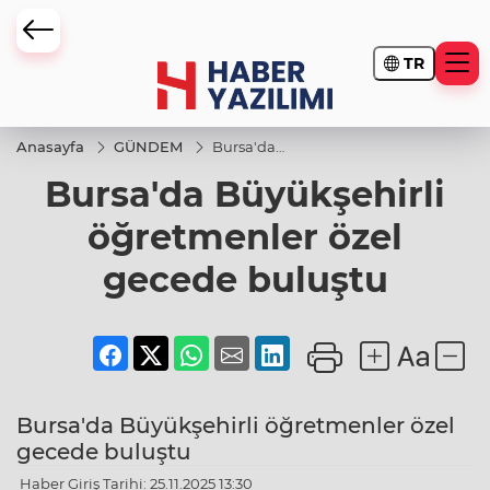
TR
Anasayfa
GÜNDEM
Bursa'da
Büyükşehirli
Bursa'da Büyükşehirli
öğretmenler
özel gecede
buluştu
öğretmenler özel
gecede buluştu
Bursa'da Büyükşehirli öğretmenler özel
gecede buluştu
Haber Giriş Tarihi: 25.11.2025 13:30