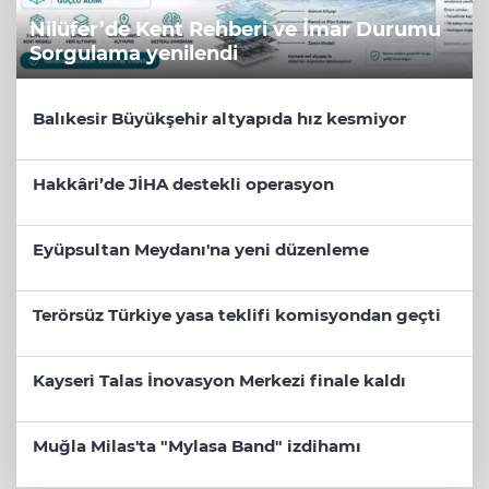
Nilüfer’de Kent Rehberi ve İmar Durumu
Sorgulama yenilendi
Balıkesir Büyükşehir altyapıda hız kesmiyor
Hakkâri’de JİHA destekli operasyon
Eyüpsultan Meydanı'na yeni düzenleme
Terörsüz Türkiye yasa teklifi komisyondan geçti
Kayseri Talas İnovasyon Merkezi finale kaldı
Muğla Milas'ta "Mylasa Band" izdihamı