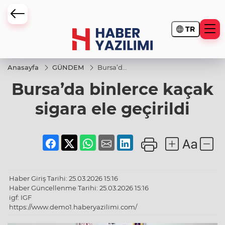
TR
Anasayfa
GÜNDEM
Bursa’da
binlerce
Bursa’da binlerce kaçak
kaçak
sigara
ele
sigara ele geçirildi
geçirildi
Haber Giriş Tarihi: 25.03.2026 15:16
Haber Güncellenme Tarihi: 25.03.2026 15:16
igf: IGF
https://www.demo1.haberyazilimi.com/