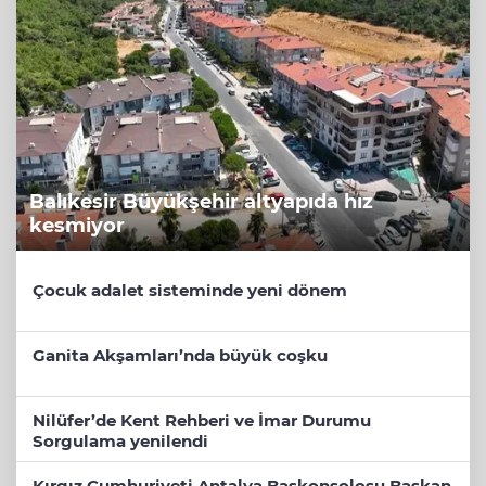
Balıkesir Büyükşehir altyapıda hız
kesmiyor
Çocuk adalet sisteminde yeni dönem
Ganita Akşamları’nda büyük coşku
Nilüfer’de Kent Rehberi ve İmar Durumu
Sorgulama yenilendi
Kırgız Cumhuriyeti Antalya Başkonsolosu Başkan