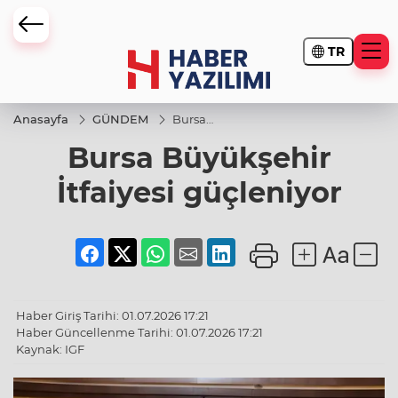
TR
Anasayfa
GÜNDEM
Bursa
Büyükşehir
Bursa Büyükşehir
İtfaiyesi
güçleniyor
İtfaiyesi güçleniyor
Haber Giriş Tarihi: 01.07.2026 17:21
Haber Güncellenme Tarihi: 01.07.2026 17:21
Kaynak: IGF