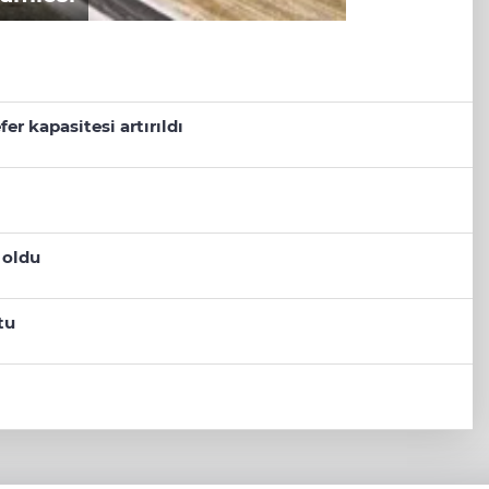
er kapasitesi artırıldı
 oldu
tu