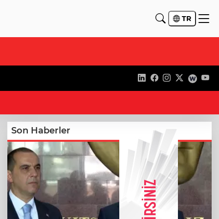
TR
15
Son Haberler