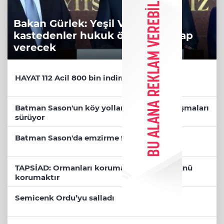
Bakan Gürlek: Yeşil Vatan'a
kastedenler hukuk önünde hesap
verecek
HAYAT 112 Acil 800 bin indirmeyi aştı
Batman Sason'un köy yollarında yama çalışmaları
sürüyor
Batman Sason'da emzirme farkındalığı
TAPSİAD: Ormanları korumak, üretim gücünü
korumaktır
Semicenk Ordu’yu salladı