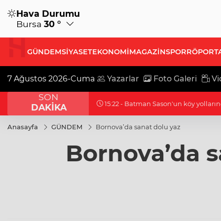
Hava Durumu
Bursa
30 °
GÜNDEM
SİYASET
EKONOMİ
MAGAZİN
SPOR
RÖPORT
7 Ağustos 2026-Cuma
Yazarlar
Foto Galeri
Vi
SON
15:22 - Batman Sason'da emzirme fa
DAKİKA
Anasayfa
GÜNDEM
Bornova’da sanat dolu yaz
Bornova’da s