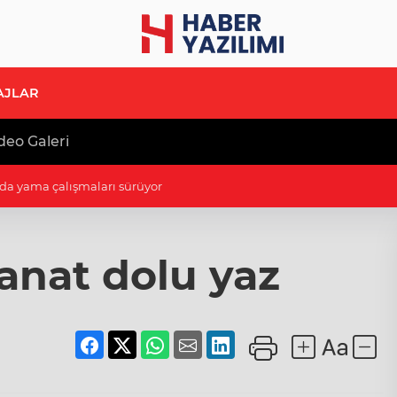
AJLAR
deo Galeri
rkındalığı
anat dolu yaz