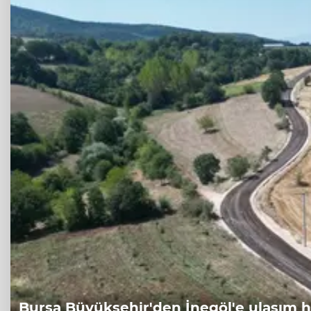
Bursa Büyükşehir'den İnegöl'e ulaşım 