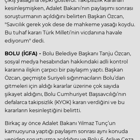
çıkış yasağına tepki gösterdi. Takipsizlik kararları
kesinleşmişken, Adalet Bakanı’nın paylaşımı sonrası
soruşturmanın açıldığını belirten Başkan Özcan,
"Savcılık gerek yok dese de mahkeme yasağı koydu.
Bu tuhaf kararı Türk Milleti’nin vicdanına havale
ediyorum" dedi.
BOLU (İGFA) -
Bolu Belediye Başkanı Tanju Özcan,
sosyal medya hesabından hakkındaki adli kontrol
kararına ilişkin çarpıcı bir paylaşım yaptı. Başkan
Özcan, geçmişte Suriyeli sığınmacıların Bolu’dan
gitmeleri için aldığı kararlar üzerine çok sayıda
şikayet aldığını, Bolu Cumhuriyet Başsavcılığı’nın
defalarca takipsizlik (KYOK) kararı verdiğini ve bu
kararların kesinleştiğini belirtti.
Birkaç ay önce Adalet Bakanı Yılmaz Tunç’un
kamuoyuna yaptığı paylaşım sonrası aynı konuda
yeniden soruşturma açıldığını ve Bolu 6. Asliye Ceza