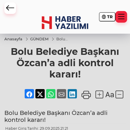
TR
Anasayfa
GÜNDEM
Bolu
Belediye
Bolu Belediye Başkanı
Başkanı
Özcan’a
adli
Özcan’a adli kontrol
kontrol
kararı!
kararı!
Bolu Belediye Başkanı Özcan’a adli
kontrol kararı!
Haber Giriş Tarihi: 29.09.2025 21:21