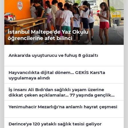
İstanbul Maltepe'de Yaz Okulu
öğrencilerine afet bilinci
Ankara'da uyuşturucu ve fuhuş 8 gözaltı
Hayvancılıkta dijital dönem... GEKİS Kars'ta
uygulamaya alındı
İş insanı Ali Bıdı'dan sağlıklı yaşam üzerine
dikkat çeken açıklamalar... 77 yaşında gençlik
mucizesi
Yenimuhacir Mezarlığı'na anlamlı hayrat çeşmesi
Derince'ye 120 yataklı sağlık tesisi geliyor