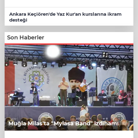
Ankara Keçiören'de Yaz Kur'an kurslarına ikram
desteği
Son Haberler
Muğla Milas'ta "Mylasa Band" izdihamı