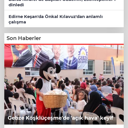
dinledi
Edirne Keşan'da Önkal Kılavuz'dan anlamlı
çalışma
Son Haberler
Gebze Köşklüçeşme'de 'açık hava' keyif