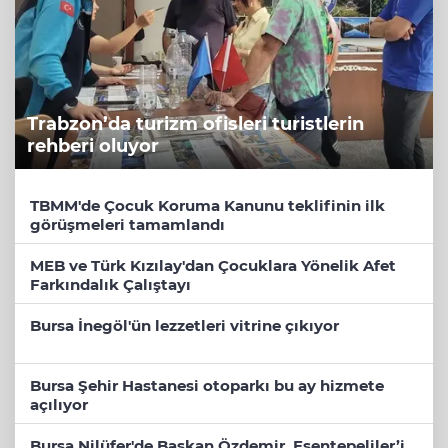
Trabzon’da turizm ofisleri turistlerin
rehberi oluyor
TBMM'de Çocuk Koruma Kanunu teklifinin ilk
görüşmeleri tamamlandı
MEB ve Türk Kızılay'dan Çocuklara Yönelik Afet
Farkındalık Çalıştayı
Bursa İnegöl'ün lezzetleri vitrine çıkıyor
Bursa Şehir Hastanesi otoparkı bu ay hizmete
açılıyor
Bursa Nilüfer'de Başkan Özdemir, Esentepeliler’i