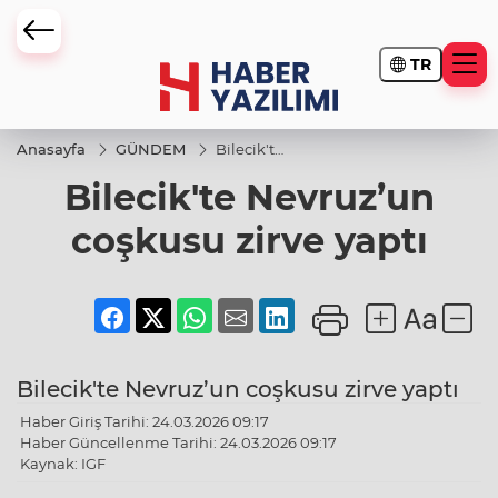
TR
Anasayfa
GÜNDEM
Bilecik'te
Nevruz’un
Bilecik'te Nevruz’un
coşkusu
zirve yaptı
coşkusu zirve yaptı
Bilecik'te Nevruz’un coşkusu zirve yaptı
Haber Giriş Tarihi: 24.03.2026 09:17
Haber Güncellenme Tarihi: 24.03.2026 09:17
Kaynak: IGF