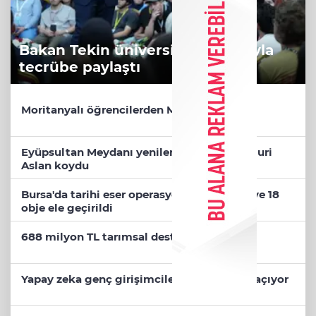
Bakan Tekin üniversite adaylarıyla
tecrübe paylaştı
Moritanyalı öğrencilerden MEB'e ziyaret
Eyüpsultan Meydanı yenileniyor... İlk taşı Nuri
Aslan koydu
Bursa'da tarihi eser operasyonu! 273 sikke ve 18
obje ele geçirildi
688 milyon TL tarımsal destek hesaplarda
Yapay zeka genç girişimcilere yeni kapılar açıyor