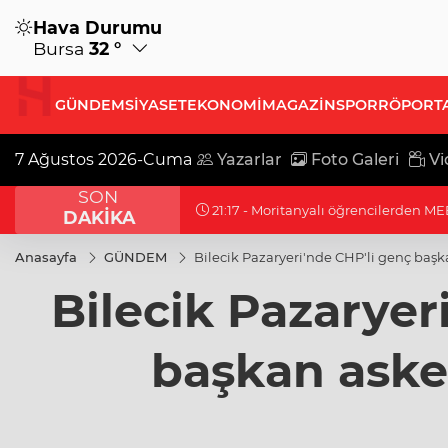
Hava Durumu
Bursa
32 °
GÜNDEM
SİYASET
EKONOMİ
MAGAZİN
SPOR
RÖPORT
7 Ağustos 2026-Cuma
Yazarlar
Foto Galeri
Vi
SON
21:17 - Moritanyalı öğrencilerden ME
DAKİKA
Anasayfa
GÜNDEM
Bilecik Pazaryeri'nde CHP'li genç baş
Bilecik Pazaryer
başkan aske