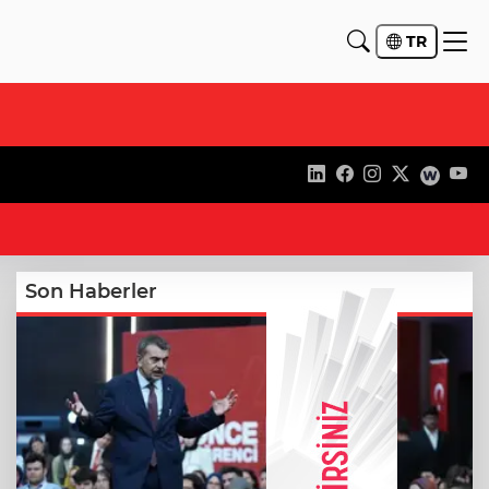
TR
21
Son Haberler