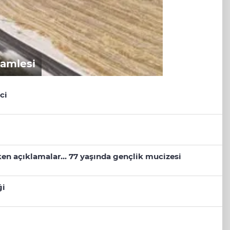
hamlesi
ci
eken açıklamalar... 77 yaşında gençlik mucizesi
ği