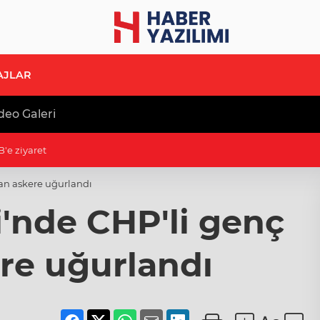
AJLAR
deo Galeri
B'e ziyaret
kan askere uğurlandı
i'nde CHP'li genç
re uğurlandı