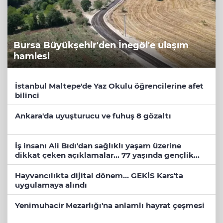
Bursa Büyükşehir'den İnegöl'e ulaşım
hamlesi
İstanbul Maltepe'de Yaz Okulu öğrencilerine afet
bilinci
Ankara'da uyuşturucu ve fuhuş 8 gözaltı
İş insanı Ali Bıdı'dan sağlıklı yaşam üzerine
dikkat çeken açıklamalar... 77 yaşında gençlik
mucizesi
Hayvancılıkta dijital dönem... GEKİS Kars'ta
uygulamaya alındı
Yenimuhacir Mezarlığı'na anlamlı hayrat çeşmesi