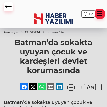
TR
Anasayfa
GÜNDEM
Batman’da
sokakta
Batman’da sokakta
uyuyan
çocuk ve
kardeşleri
uyuyan çocuk ve
devlet
korumasında
kardeşleri devlet
korumasında
Batman’da sokakta uyuyan çocuk ve