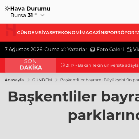
Hava Durumu
Bursa
31 °
GÜNDEM
SİYASET
EKONOMİ
MAGAZİN
SPOR
RÖPORT
7 Ağustos 2026-Cuma
Yazarlar
Foto Galeri
Vi
SON
21:17 - Moritanyalı öğrencilerden ME
DAKİKA
Anasayfa
GÜNDEM
Başkentliler bayramı Büyükşehir’in pa
Başkentliler bayr
parkların