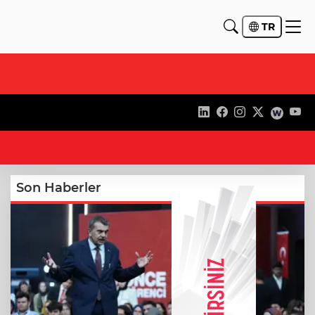
TR
21
Son Haberler