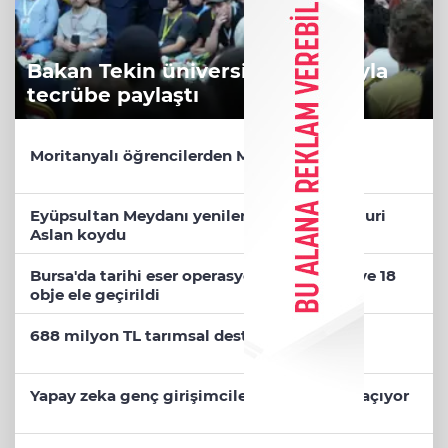
Bakan Tekin üniversite adaylarıyla
tecrübe paylaştı
Moritanyalı öğrencilerden MEB'e ziyaret
Eyüpsultan Meydanı yenileniyor... İlk taşı Nuri
Aslan koydu
Bursa'da tarihi eser operasyonu! 273 sikke ve 18
obje ele geçirildi
688 milyon TL tarımsal destek hesaplarda
Yapay zeka genç girişimcilere yeni kapılar açıyor