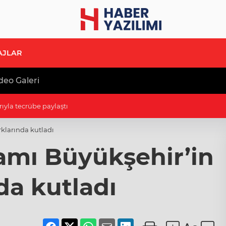
AJLAR
deo Galeri
B'e ziyaret
rklarında kutladı
amı Büyükşehir’in
da kutladı