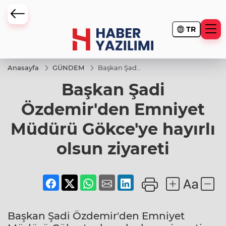
TR
Anasayfa
GÜNDEM
Başkan Şadi
Özdemir'den
Başkan Şadi
Emniyet
Müdürü
Gökce'ye
Özdemir'den Emniyet
hayırlı olsun
ziyareti
Müdürü Gökce'ye hayırlı
olsun ziyareti
Başkan Şadi Özdemir'den Emniyet