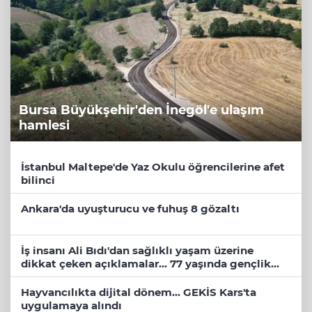
Bursa Büyükşehir'den İnegöl'e ulaşım
hamlesi
İstanbul Maltepe'de Yaz Okulu öğrencilerine afet
bilinci
Ankara'da uyuşturucu ve fuhuş 8 gözaltı
İş insanı Ali Bıdı'dan sağlıklı yaşam üzerine
dikkat çeken açıklamalar... 77 yaşında gençlik
mucizesi
Hayvancılıkta dijital dönem... GEKİS Kars'ta
uygulamaya alındı