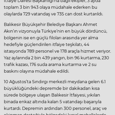
İtfaiye Dairesi Başkanlığı’na bağlı ekipler, 3 ayda
toplam 3 bin 943 olaya müdahale ederken bu
olaylarda 729 vatandaş ve 735 can dost kurtarıldı.
Balıkesir Büyükşehir Belediye Başkanı Ahmet
Akın’ın vizyonuyla Türkiye’nin en büyük dördüncü,
bölgenin ise en güçlü filoları arasında yer alma
hedefiyle güçlendirilen itfaiye teşkilatı, 44
istasyonda 789 personel ve 178 araçla hizmet veriyor.
Yaz aylarında 2 bin 439 yangın, bin 96 kurtarma, 230
trafik kazası, 176 suda arama kurtarma ve 2 su
baskını olayına müdahale edildi.
10 Ağustos’ta Sındırgı merkezli meydana gelen 6.1
büyüklüğündeki depremde bir dakikadan kısa
sürede bölgeye ulaşan Balıkesir İtfaiyesi, yıkılan
binada enkaz altında kalan 5 vatandaşı başarıyla
kurtardı. Depremin ardından 300 personel, araç ve