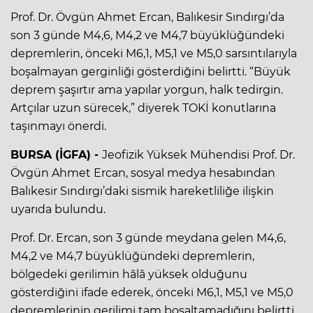
Prof. Dr. Övgün Ahmet Ercan, Balıkesir Sındırgı’da
son 3 günde M4,6, M4,2 ve M4,7 büyüklüğündeki
depremlerin, önceki M6,1, M5,1 ve M5,0 sarsıntılarıyla
boşalmayan gerginliği gösterdiğini belirtti. “Büyük
deprem şaşırtır ama yapılar yorgun, halk tedirgin.
Artçılar uzun sürecek,” diyerek TOKİ konutlarına
taşınmayı önerdi.
BURSA (İGFA) -
Jeofizik Yüksek Mühendisi Prof. Dr.
Övgün Ahmet Ercan, sosyal medya hesabından
Balıkesir Sındırgı’daki sismik hareketliliğe ilişkin
uyarıda bulundu.
Prof. Dr. Ercan, son 3 günde meydana gelen M4,6,
M4,2 ve M4,7 büyüklüğündeki depremlerin,
bölgedeki gerilimin hâlâ yüksek olduğunu
gösterdiğini ifade ederek, önceki M6,1, M5,1 ve M5,0
depremlerinin gerilimi tam boşaltamadığını belirtti.