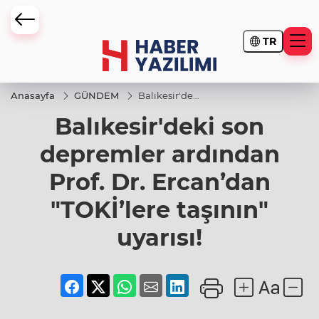
TR
Anasayfa
GÜNDEM
Balıkesir'deki
son
Balıkesir'deki son
depremler
ardından
Prof. Dr.
depremler ardından
Ercan’dan
"TOKİ’lere
Prof. Dr. Ercan’dan
taşının"
uyarısı!
"TOKİ’lere taşının"
uyarısı!