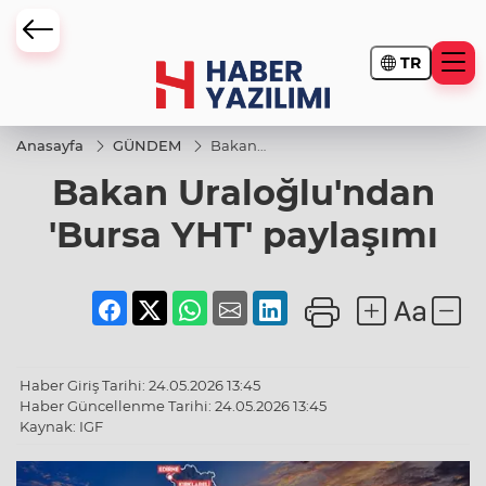
TR
Anasayfa
GÜNDEM
Bakan
Uraloğlu'ndan
Bakan Uraloğlu'ndan
'Bursa YHT'
paylaşımı
'Bursa YHT' paylaşımı
Haber Giriş Tarihi: 24.05.2026 13:45
Haber Güncellenme Tarihi: 24.05.2026 13:45
Kaynak: IGF