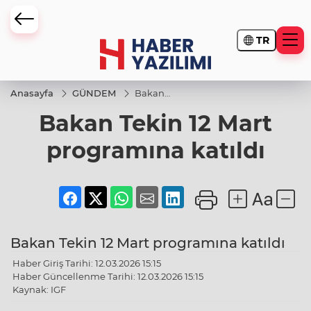
TR
Anasayfa
GÜNDEM
Bakan
Tekin 12
Bakan Tekin 12 Mart
Mart
programına
katıldı
programına katıldı
Bakan Tekin 12 Mart programına katıldı
Haber Giriş Tarihi: 12.03.2026 15:15
Haber Güncellenme Tarihi: 12.03.2026 15:15
Kaynak: IGF