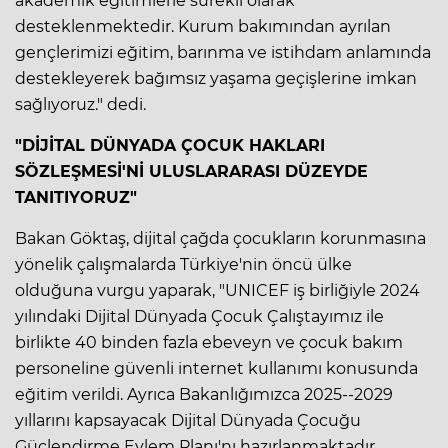
akademik eğitimlerle sürekli olarak
desteklenmektedir. Kurum bakımından ayrılan
gençlerimizi eğitim, barınma ve istihdam anlamında
destekleyerek bağımsız yaşama geçişlerine imkan
sağlıyoruz." dedi.
"DİJİTAL DÜNYADA ÇOCUK HAKLARI
SÖZLEŞMESİ'Nİ ULUSLARARASI DÜZEYDE
TANITIYORUZ"
Bakan Göktaş, dijital çağda çocukların korunmasına
yönelik çalışmalarda Türkiye'nin öncü ülke
olduğuna vurgu yaparak, "UNICEF iş birliğiyle 2024
yılındaki Dijital Dünyada Çocuk Çalıştayımız ile
birlikte 40 binden fazla ebeveyn ve çocuk bakım
personeline güvenli internet kullanımı konusunda
eğitim verildi. Ayrıca Bakanlığımızca 2025--2029
yıllarını kapsayacak Dijital Dünyada Çocuğu
Güçlendirme Eylem Planı'nı hazırlanmaktadır.