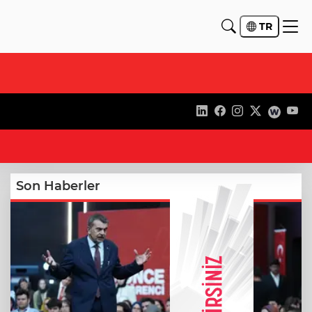
TR
21
Son Haberler