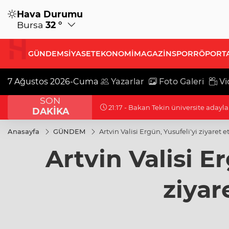
Hava Durumu
Bursa
32 °
GÜNDEM
SİYASET
EKONOMİ
MAGAZİN
SPOR
RÖPORT
7 Ağustos 2026-Cuma
Yazarlar
Foto Galeri
Vi
SON
21:17 - Moritanyalı öğrencilerden ME
DAKİKA
Anasayfa
GÜNDEM
Artvin Valisi Ergün, Yusufeli'yi ziyaret et
Artvin Valisi Er
ziyare