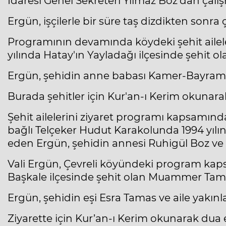
İdaresi Genel Sekreteri Yılmaz Boz'dan çalış
Ergün, işçilerle bir süre taş dizdikten sonra
Programının devamında köydeki şehit aileler
yılında Hatay'ın Yayladağı ilçesinde şehit ol
Ergün, şehidin anne babası Kamer-Bayram uzu
Burada şehitler için Kur'an-ı Kerim okunarak
Şehit ailelerini ziyaret programı kapsamın
bağlı Telçeker Hudut Karakolunda 1994 yılın
eden Ergün, şehidin annesi Ruhigül Boz ve 
Vali Ergün, Çevreli köyündeki program kaps
Başkale ilçesinde şehit olan Muammer Tamas'ı
Ergün, şehidin eşi Esra Tamas ve aile yakınlar
Ziyarette için Kur’an-ı Kerim okunarak dua e