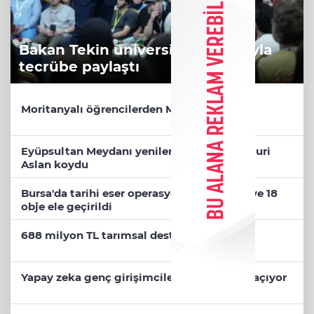
Bakan Tekin üniversite adaylarıyla
tecrübe paylaştı
Moritanyalı öğrencilerden MEB'e ziyaret
Eyüpsultan Meydanı yenileniyor... İlk taşı Nuri
Aslan koydu
Bursa'da tarihi eser operasyonu! 273 sikke ve 18
obje ele geçirildi
688 milyon TL tarımsal destek hesaplarda
Yapay zeka genç girişimcilere yeni kapılar açıyor