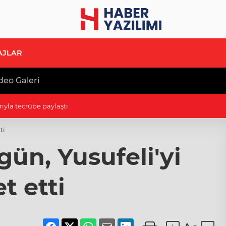
AJLAR
deo Galeri
B'e ziyaret
ti
gün, Yusufeli'yi
t etti