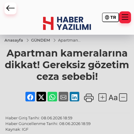
TR
Anasayfa
GÜNDEM
Apartman
kameralarına
Apartman kameralarına
dikkat!
Gereksiz
gözetim ceza
dikkat! Gereksiz gözetim
sebebi!
ceza sebebi!
Haber Giriş Tarihi: 08.06.2026 18:59
Haber Güncellenme Tarihi: 08.06.2026 18:59
Kaynak: IGF