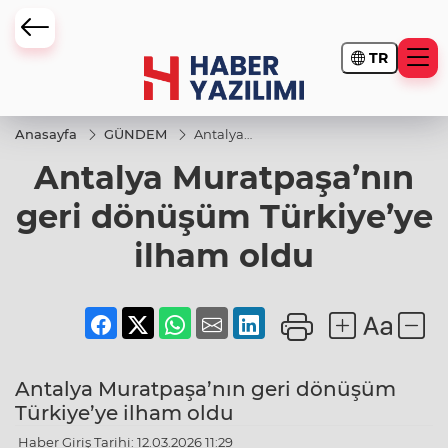
TR
Anasayfa
GÜNDEM
Antalya
Muratpaşa’nın
Antalya Muratpaşa’nın
geri dönüşüm
Türkiye’ye
ilham oldu
geri dönüşüm Türkiye’ye
ilham oldu
Antalya Muratpaşa’nın geri dönüşüm
Türkiye’ye ilham oldu
Haber Giriş Tarihi: 12.03.2026 11:29