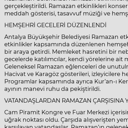
gerçekleştirildi. Ramazan etkinlikleri kons
meddah gösterisi, tasavvuf müziği ve hemşeh
HEMŞEHRİ GECELERİ DÜZENLENDİ
Antalya Büyükşehir Belediyesi Ramazan etki
etkinlikler kapsamında düzenlenen hemşehri
bir araya getirdi. Memleket hasretini bir 
gecelerde katılımcılar, kendi yörelerine ait mü
Geleneksel Ramazan eğlenceleri de unutulmad
Hacivat ve Karagöz gösterileri, izleyicilere
Programlar kapsamında ayrıca Kur’an-ı Keri
ayının manevi ruhu da pekiştirildi.
VATANDAŞLARDAN RAMAZAN ÇARŞISINA Y
Cam Piramit Kongre ve Fuar Merkezi içeri
uğrak noktası oldu. Çarşıda alışverişten ye
karşılayan vatandaşlar, Ramazan’ın gelene