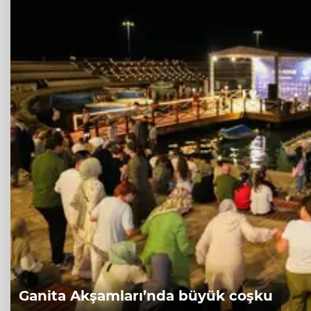
Ganita Akşamları’nda büyük coşku