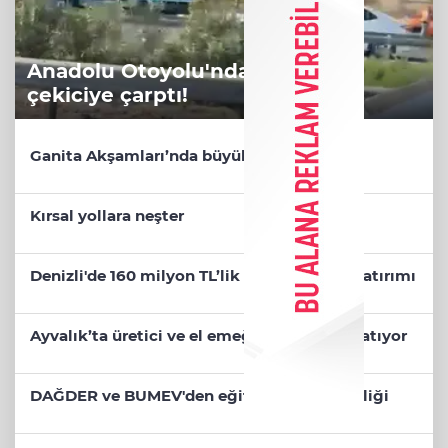
Anadolu Otoyolu'nda kamyonet
çekiciye çarptı!
Ganita Akşamları’nda büyük coşku
Kırsal yollara neşter
Denizli'de 160 milyon TL’lik alt ve üstyapı yatırımı
Ayvalık’ta üretici ve el emeği pazarı renk katıyor
DAĞDER ve BUMEV'den eğitim için güç birliği