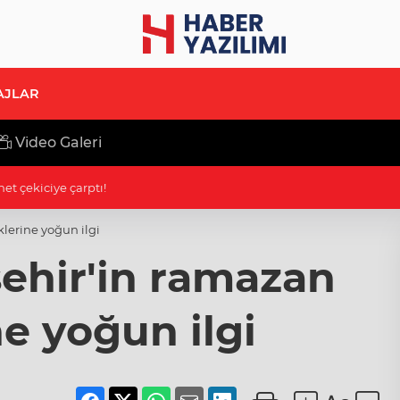
AJLAR
Video Galeri
 coşku
lerine yoğun ilgi
ehir'in ramazan
ne yoğun ilgi