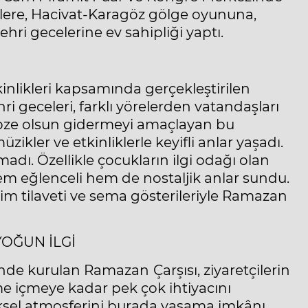
erlere, Hacivat-Karagöz gölge oyununa,
ri gecelerine ev sahipliği yaptı.
nlikleri kapsamında gerçekleştirilen
 geceleri, farklı yörelerden vatandaşları
nebze olsun gidermeyi amaçlayan bu
zikler ve etkinliklerle keyifli anlar yaşadı.
ı. Özellikle çocukların ilgi odağı olan
 hem eğlenceli hem de nostaljik anlar sundu.
m tilaveti ve sema gösterileriyle Ramazan
OĞUN İLGİ
sinde kurulan Ramazan
Çarşısı, ziyaretçilerin
me içmeye kadar pek çok ihtiyacını
ksel atmosferini burada yaşama imkânı