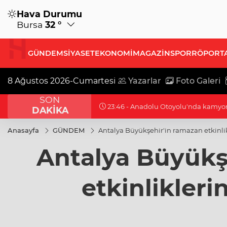
Hava Durumu
Bursa
32 °
GÜNDEM
SİYASET
EKONOMİ
MAGAZİN
SPOR
RÖPORT
8 Ağustos 2026-Cumartesi
Yazarlar
Foto Galeri
SON
19:07 - Ganita Akşamları’nda büyük
DAKİKA
Anasayfa
GÜNDEM
Antalya Büyükşehir'in ramazan etkinlik
Antalya Büyükş
etkinlikleri