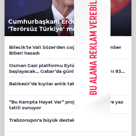
Cumhurbaşkanı Erdoğan’dan
'Terörsüz Türkiye' mesajı
Bilecik'te Vali Sözer'den coğrafi işaretli Kamber
Biberi hasadı
Osman Gazi platformu Eylül'de göreve
başlayacak... Gabar’da günlük petrol üretimi 83
bin 200 varile ulaştı
Balıkesir’de kıyılar anlık takip ediliyor
“Bu Kampta Hayat Var” projesi özel bireylere yaz
tatili sunuyor
Trabzonspor'a büyük destek