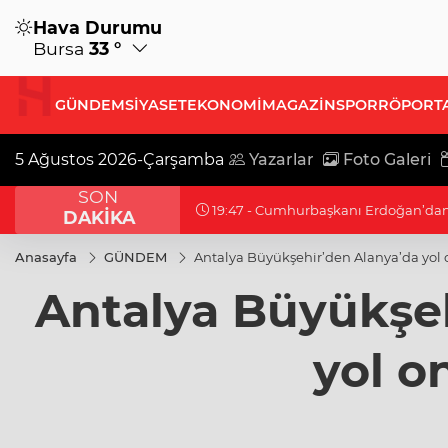
Hava Durumu
Bursa
33 °
GÜNDEM
SİYASET
EKONOMİ
MAGAZİN
SPOR
RÖPORT
5 Ağustos 2026-Çarşamba
Yazarlar
Foto Galeri
SON
19:32 - Bilecik'te Vali Sözer'den coğr
DAKİKA
Anasayfa
GÜNDEM
Antalya Büyükşehir’den Alanya’da yol 
Antalya Büyükşeh
yol o