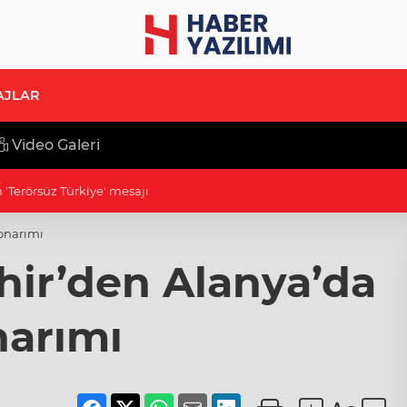
AJLAR
Video Galeri
afi işaretli Kamber Biberi hasadı
onarımı
ir’den Alanya’da
narımı