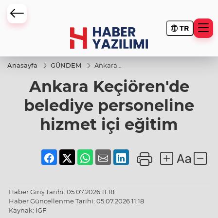
TR
Anasayfa
GÜNDEM
Ankara
Keçiören'de
Ankara Keçiören'de
belediye
personeline
hizmet içi
belediye personeline
eğitim
hizmet içi eğitim
Haber Giriş Tarihi: 05.07.2026 11:18
Haber Güncellenme Tarihi: 05.07.2026 11:18
Kaynak: IGF