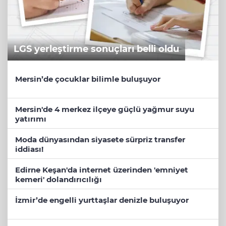
LGS yerleştirme sonuçları belli oldu
Mersin’de çocuklar bilimle buluşuyor
Mersin'de 4 merkez ilçeye güçlü yağmur suyu
yatırımı
Moda dünyasından siyasete sürpriz transfer
iddiası!
Edirne Keşan'da internet üzerinden 'emniyet
kemeri' dolandırıcılığı
İzmir’de engelli yurttaşlar denizle buluşuyor