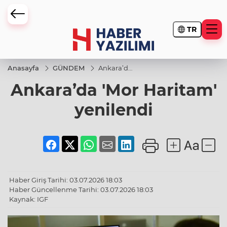
TR
Anasayfa
GÜNDEM
Ankara’da
'Mor
Ankara’da 'Mor Haritam'
Haritam'
yenilendi
yenilendi
Haber Giriş Tarihi: 03.07.2026 18:03
Haber Güncellenme Tarihi: 03.07.2026 18:03
Kaynak: IGF