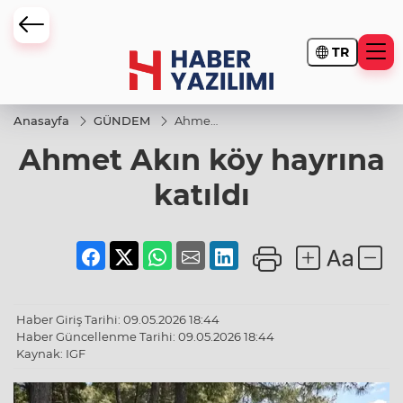
TR
Anasayfa
GÜNDEM
Ahmet
Akın
Ahmet Akın köy hayrına
köy
hayrına
katıldı
katıldı
Haber Giriş Tarihi: 09.05.2026 18:44
Haber Güncellenme Tarihi: 09.05.2026 18:44
Kaynak: IGF