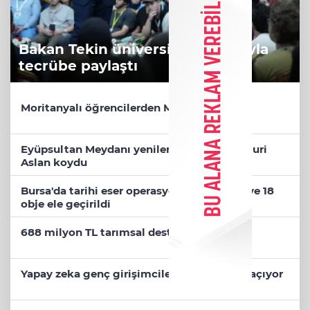
Bakan Tekin üniversite adaylarıyla
tecrübe paylaştı
Moritanyalı öğrencilerden MEB'e ziyaret
Eyüpsultan Meydanı yenileniyor... İlk taşı Nuri
Aslan koydu
Bursa'da tarihi eser operasyonu! 273 sikke ve 18
obje ele geçirildi
688 milyon TL tarımsal destek hesaplarda
Yapay zeka genç girişimcilere yeni kapılar açıyor