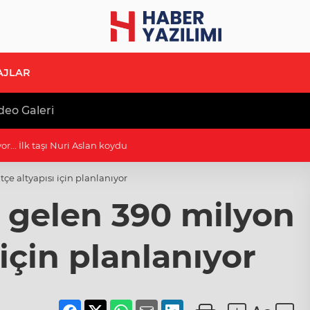
AJLAR
deo Galeri
r... İlk taşı Nuri Aslan koydu
e altyapısı için planlanıyor
 gelen 390 milyon
için planlanıyor