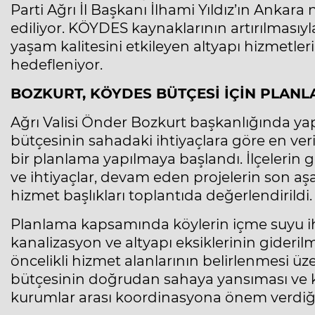
Parti Ağrı İl Başkanı İlhami Yıldız’ın Ankara 
ediliyor. KÖYDES kaynaklarının artırılmasıy
yaşam kalitesini etkileyen altyapı hizmetler
hedefleniyor.
BOZKURT, KÖYDES BÜTÇESİ İÇİN PLANL
Ağrı Valisi Önder Bozkurt başkanlığında yap
bütçesinin sahadaki ihtiyaçlara göre en ver
bir planlama yapılmaya başlandı. İlçelerin
ve ihtiyaçlar, devam eden projelerin son a
hizmet başlıkları toplantıda değerlendirildi.
Planlama kapsamında köylerin içme suyu ihti
kanalizasyon ve altyapı eksiklerinin gideri
öncelikli hizmet alanlarının belirlenmesi ü
bütçesinin doğrudan sahaya yansıması ve k
kurumlar arası koordinasyona önem verdiği b