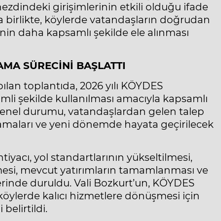
nezdindeki girişimlerinin etkili olduğu ifade
la birlikte, köylerde vatandaşların doğrudan
inin daha kapsamlı şekilde ele alınması
AMA SÜRECİNİ BAŞLATTI
ılan toplantıda, 2026 yılı KÖYDES
imli şekilde kullanılması amacıyla kapsamlı
 genel durumu, vatandaşlardan gelen talep
şamaları ve yeni dönemde hayata geçirilecek
yacı, yol standartlarının yükseltilmesi,
lmesi, mevcut yatırımların tamamlanması ve
zerinde duruldu. Vali Bozkurt’un, KÖYDES
öylerde kalıcı hizmetlere dönüşmesi için
elirtildi.