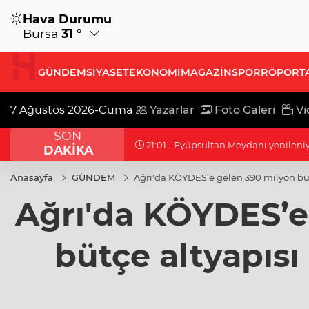
Hava Durumu
Bursa
31 °
GÜNDEM
SİYASET
EKONOMİ
MAGAZİN
SPOR
RÖPORT
7 Ağustos 2026-Cuma
Yazarlar
Foto Galeri
Vi
SON
21:01 - Eyüpsultan Meydanı yenileniyo
DAKİKA
Anasayfa
GÜNDEM
Ağrı'da KÖYDES’e gelen 390 milyon bütç
Ağrı'da KÖYDES’e
bütçe altyapısı 