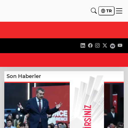
TR
21
Son Haberler