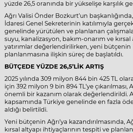
yüzde 26,5 oranında bir yükselişe karşılık gel
Ağrı Valisi Önder Bozkurt’un başkanlığında,
İdaresi Genel Sekreterinin katılımıyla gerçek
genelinde yürütülen ve planlanan çalışmalar 
suyu, kanalizasyon, bakım-onarım ve kırsal 
yatırımlar değerlendirilirken, yeni bütçenin i
planlanmasına ilişkin süreç de başlatıldı.
BÜTÇEDE YÜZDE 26,5’LİK ARTIŞ
2025 yılında 309 milyon 844 bin 425 TL ola
için 392 milyon 9 bin 894 TL’ye çıkarılması, A
önemli bir kazanım olarak değerlendirildi. 
kapsamında Türkiye genelinde en fazla ödene
aldığı belirtildi.
Yeni bütçenin Ağrı’ya kazandırılmasında, Ağ
kırsal altyapı ihtiyaçlarının tespiti ve plan