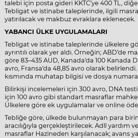
talebi için posta gideri KKTC’ye 400 TL, diğer
Tebligat ve istinabe taleplerinde, ilgili mas
yatırılacak ve makbuz evraklara eklenecek.
YABANCI ÜLKE UYGULAMALARI
Tebligat ve istinabe taleplerinde ülkelere 
ayrıntılı olarak yer aldı. Örneğin; ABD’de m
göre 83–435 AUD, Kanada’da 100 Kanada Do
avro, Fransa’da 48,85 avro olarak belirlendi.
kısmında muhatap bilgisi ve dosya numarası
Bilirkişi incelemeleri için 300 avro, DNA tes
için 100 avro gibi standart masraflar mahke
Ülkelere göre ek uygulamalar ve online ödem
Tebliğe göre, ülkede bulunmayan para biri
aracılığıyla gerçekleştirilecek. Adlî yardım 
masraflar Hazineden karşılanacak; avans ya