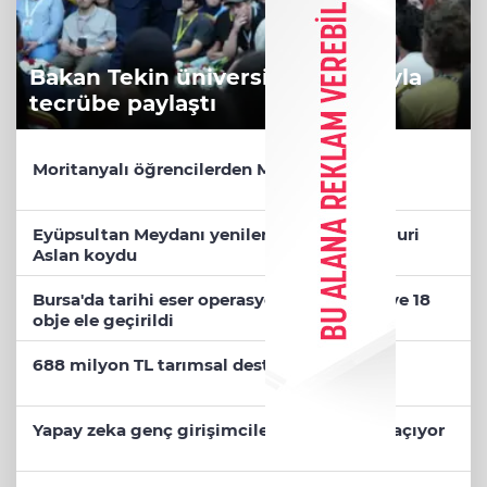
Bakan Tekin üniversite adaylarıyla
tecrübe paylaştı
Moritanyalı öğrencilerden MEB'e ziyaret
Eyüpsultan Meydanı yenileniyor... İlk taşı Nuri
Aslan koydu
Bursa'da tarihi eser operasyonu! 273 sikke ve 18
obje ele geçirildi
688 milyon TL tarımsal destek hesaplarda
Yapay zeka genç girişimcilere yeni kapılar açıyor