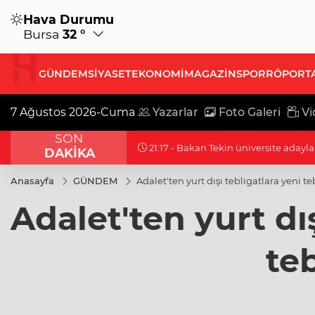
Hava Durumu
Bursa
32 °
GÜNDEM
SİYASET
EKONOMİ
MAGAZİN
SPOR
RÖPORT
7 Ağustos 2026-Cuma
Yazarlar
Foto Galeri
Vi
SON
21:17 - Moritanyalı öğrencilerden ME
DAKİKA
Anasayfa
GÜNDEM
Adalet'ten yurt dışı tebligatlara yeni te
Adalet'ten yurt dış
teb