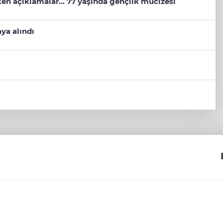
eken açıklamalar... 77 yaşında gençlik mucizesi
ya alındı