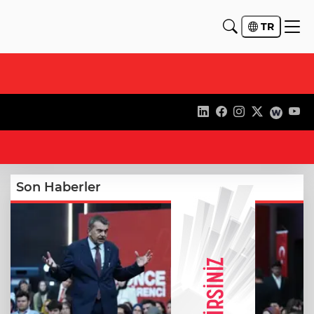
TR
21
Son Haberler