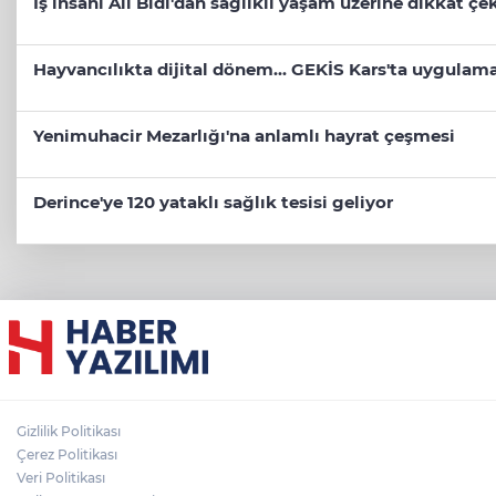
İş insanı Ali Bıdı'dan sağlıklı yaşam üzerine dikkat ç
Hayvancılıkta dijital dönem... GEKİS Kars'ta uygulama
Yenimuhacir Mezarlığı'na anlamlı hayrat çeşmesi
Derince'ye 120 yataklı sağlık tesisi geliyor
Gizlilik Politikası
Çerez Politikası
Veri Politikası