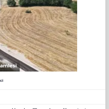
hamlesi
ci