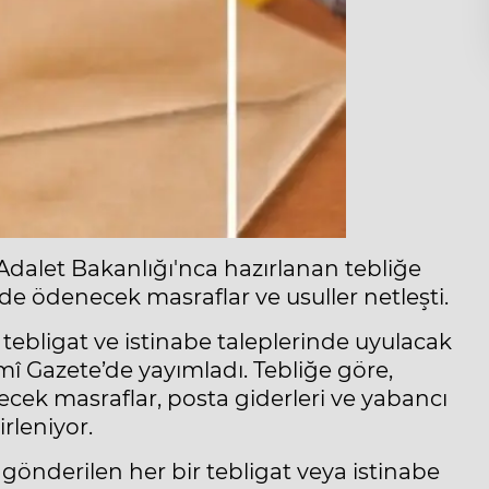
Adalet Bakanlığı'nca hazırlanan tebliğe
inde ödenecek masraflar ve usuller netleşti.
ı tebligat ve istinabe taleplerinde uyulacak
mî Gazete’de yayımladı. Tebliğe göre,
necek masraflar, posta giderleri ve yabancı
rleniyor.
a gönderilen her bir tebligat veya istinabe