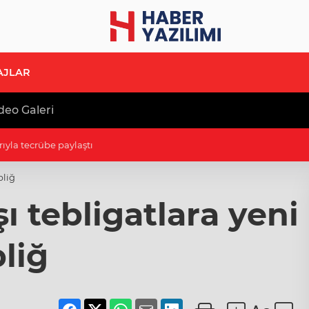
AJLAR
deo Galeri
B'e ziyaret
bliğ
ı tebligatlara yeni
liğ