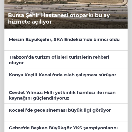
Bursa Şehir Hastanesi otoparkı bu ay
hizmete açılıyor
Mersin Büyükşehir, SKA Endeksi’nde birinci oldu
Trabzon’da turizm ofisleri turistlerin rehberi
oluyor
Konya Keçili Kanalı'nda ıslah çalışması sürüyor
Cevdet Yılmaz: Milli yetkinlik hamlesi ile insan
kaynağını güçlendiriyoruz
Kocaeli’de gece sineması büyük ilgi görüyor
Gebze'de Başkan Büyükgöz YKS şampiyonlarını