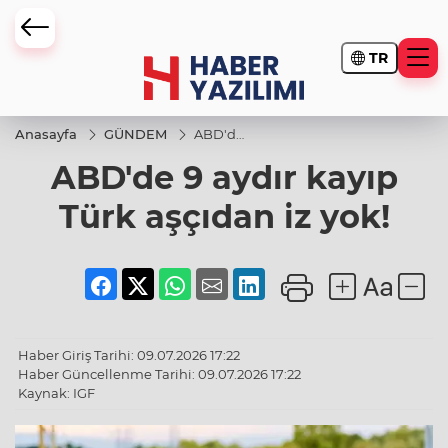
TR
Anasayfa
GÜNDEM
ABD'de
9 aydır
ABD'de 9 aydır kayıp
kayıp
Türk
aşçıdan
Türk aşçıdan iz yok!
iz yok!
Haber Giriş Tarihi: 09.07.2026 17:22
Haber Güncellenme Tarihi: 09.07.2026 17:22
Kaynak: IGF