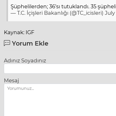
Şüphelilerden; 36’sı tutuklandı. 35 şüph
— T.C. İçişleri Bakanlığı (@TC_icisleri)
July
Kaynak: IGF
Yorum Ekle
Adınız Soyadınız
Mesaj