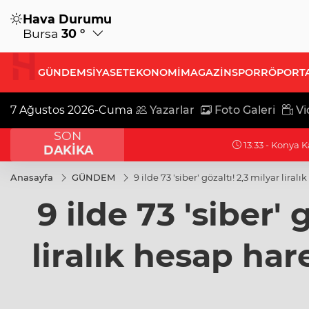
Hava Durumu
Bursa
30 °
GÜNDEM
SİYASET
EKONOMİ
MAGAZİN
SPOR
RÖPORT
7 Ağustos 2026-Cuma
Yazarlar
Foto Galeri
Vi
SON
13:33 - Konya Karatay'da Kur'an kurs
DAKİKA
Anasayfa
GÜNDEM
9 ilde 73 'siber' gözaltı! 2,3 milyar liral
9 ilde 73 'siber' 
liralık hesap hare