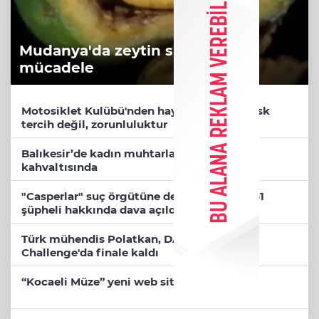
Mudanya'da zeytin sineğiyle
mücadele
Motosiklet Kulübü'nden hayati uyarılar: Kask
tercih değil, zorunluluktur
Balıkesir’de kadın muhtarlar dayanışma
kahvaltısında
"Casperlar" suç örgütüne dev operasyon! 151
şüpheli hakkında dava açıldı
Türk mühendis Polatkan, DARPA Lift
Challenge'da finale kaldı
“Kocaeli Müze” yeni web sitesiyle yayında