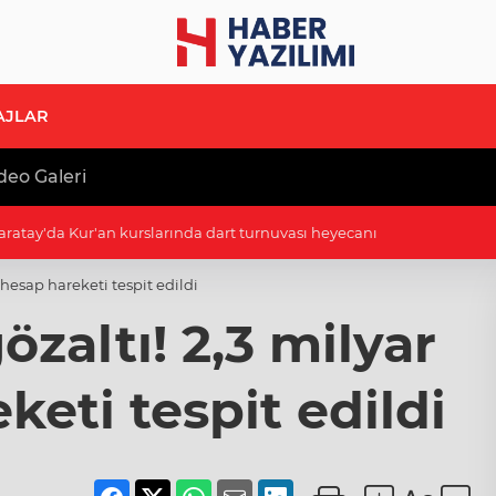
AJLAR
deo Galeri
larında dart turnuvası heyecanı
ık hesap hareketi tespit edildi
gözaltı! 2,3 milyar
keti tespit edildi