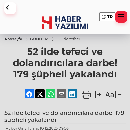
TR
Anasayfa
GÜNDEM
52 ilde tefeci
ve
52 ilde tefeci ve
dolandırıcılara
darbe! 179
şüpheli
dolandırıcılara darbe!
yakalandı
179 şüpheli yakalandı
52 ilde tefeci ve dolandırıcılara darbe! 179
şüpheli yakalandı
Haber Giriş Tarihi: 10.12.2025 09:26