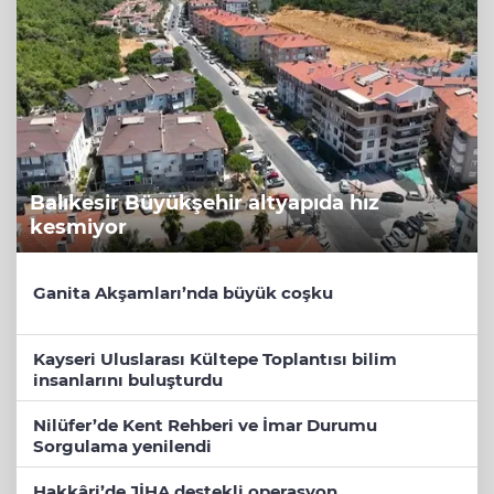
Balıkesir Büyükşehir altyapıda hız
kesmiyor
Ganita Akşamları’nda büyük coşku
Kayseri Uluslarası Kültepe Toplantısı bilim
insanlarını buluşturdu
Nilüfer’de Kent Rehberi ve İmar Durumu
Sorgulama yenilendi
Hakkâri’de JİHA destekli operasyon