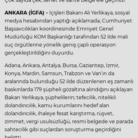
Çok sayıda çek, senet ve sahte belge ele geçirildi.
ANKARA (İGFA) -
İçişleri Bakanı Ali Yerlikaya, sosyal
medya hesabından yaptığı açıklamada, Cumhuriyet
Başsavcılıkları koordinesinde Emniyet Genel
Müdürlüğü KOM Başkanlığı tarafından 52 ilde mali
suç örgütlerine yönelik geniş çaplı operasyon
gerçekleştirildiğini duyurdu.
Adana, Ankara, Antalya, Bursa, Gaziantep, İzmir,
Konya, Mardin, Samsun, Trabzon ve Van’ın da
aralarında bulunduğu 52 ilde düzenlenen eş zamanlı
baskınlarda 179 şüpheli gözaltına alındığını açıklayan
Bakan Yerlikaya, şüphelilerin; tefecilik, nitelikli
dolandırıcılık, kamu kurumlarını hedef alan
dolandırıcılık, ihaleye fesat karıştırma, rüşvet,
zimmet, vergi usulsüzlüğü, resmi belgede ve parada
sahtecilik gibi suçlardan soruşturma geçirdiğini
belirtti.