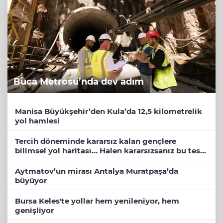
Buca Metrosu’nda dev adım
Manisa Büyükşehir’den Kula’da 12,5 kilometrelik
yol hamlesi
Tercih döneminde kararsız kalan gençlere
bilimsel yol haritası... Halen kararsızsanız bu testi
çözün!
Aytmatov’un mirası Antalya Muratpaşa’da
büyüyor
Bursa Keles'te yollar hem yenileniyor, hem
genişliyor