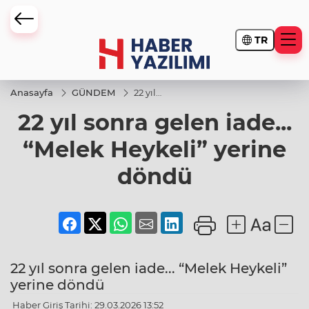
TR
Anasayfa
GÜNDEM
22 yıl
sonra
22 yıl sonra gelen iade...
gelen
iade...
“Melek
“Melek Heykeli” yerine
Heykeli”
yerine
döndü
döndü
22 yıl sonra gelen iade... “Melek Heykeli”
yerine döndü
Haber Giriş Tarihi: 29.03.2026 13:52