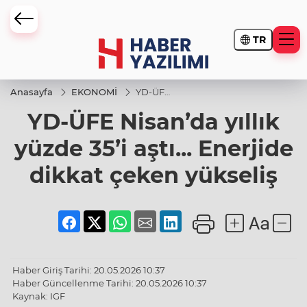
TR
Anasayfa
EKONOMİ
YD-ÜFE
Nisan’da
YD-ÜFE Nisan’da yıllık
yıllık
yüzde
35’i aştı...
yüzde 35’i aştı... Enerjide
Enerjide
dikkat
dikkat çeken yükseliş
çeken
yükseliş
Haber Giriş Tarihi: 20.05.2026 10:37
Haber Güncellenme Tarihi: 20.05.2026 10:37
Kaynak: IGF