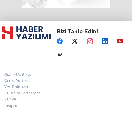
Bizi Takip Edin!
Gizlilik Politikası
Çerez Politikası
Veri Politikası
Kullanım Şartnamesi
Künye
İletişim