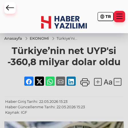
TR
Anasayfa
EKONOMİ
Türkiye’nin
net UYP'si
Türkiye’nin net UYP'si
-360,8
milyar
dolar oldu
-360,8 milyar dolar oldu
Haber Giriş Tarihi: 22.05.2026 15:23
Haber Güncellenme Tarihi: 22.05.2026 15:23
Kaynak: IGF