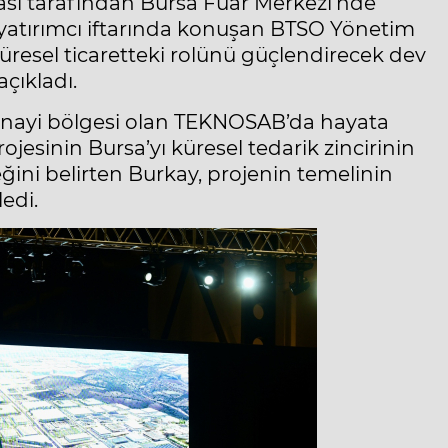
ası tarafından Bursa Fuar Merkezi’nde
atırımcı iftarında konuşan BTSO Yönetim
üresel ticaretteki rolünü güçlendirecek dev
açıkladı.
 sanayi bölgesi olan TEKNOSAB’da hayata
jesinin Bursa’yı küresel tedarik zincirinin
eğini belirten Burkay, projenin temelinin
edi.