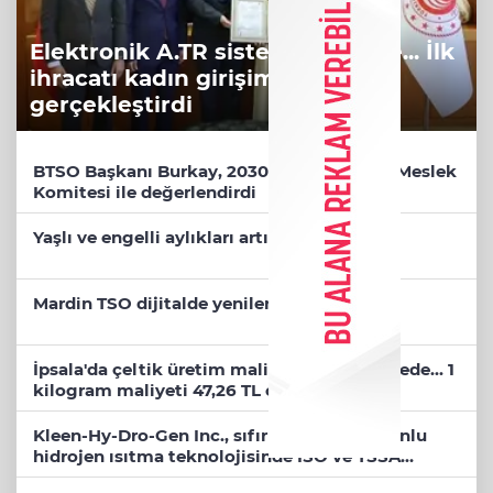
Elektronik A.TR sistemi devrede... İlk
ihracatı kadın girişimci
gerçekleştirdi
BTSO Başkanı Burkay, 2030 vizyonunu 62. Meslek
Komitesi ile değerlendirdi
Yaşlı ve engelli aylıkları artışlı hesaplarda
Mardin TSO dijitalde yenilendi
İpsala'da çeltik üretim maliyeti rekor seviyede... 1
kilogram maliyeti 47,26 TL oldu
Kleen-Hy-Dro-Gen Inc., sıfır karbon emisyonlu
hidrojen ısıtma teknolojisinde ISO ve TSSA
düzenleyici onaylarını aldı