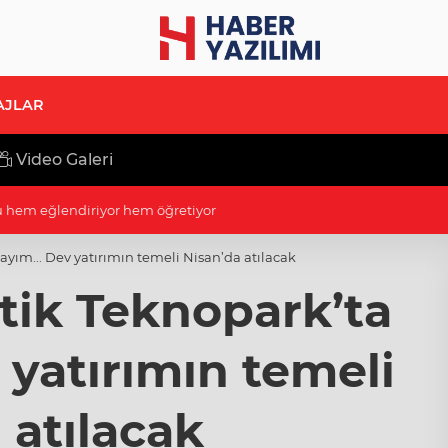
AJLAR
Video Galeri
lu hem eğlendiriyor hem öğretiyor
yım... Dev yatırımın temeli Nisan’da atılacak
ik Teknopark’ta
 yatırımın temeli
 atılacak