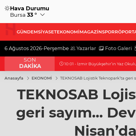
Hava Durumu
Bursa
33 °
GÜNDEM
SİYASET
EKONOMİ
MAGAZİN
SPOR
RÖPORT
6 Ağustos 2026-Perşembe
Yazarlar
Foto Galeri
SON
10:01 - İzmir Büyükşehir’in Yaz Oku
DAKİKA
Anasayfa
EKONOMİ
TEKNOSAB Lojistik Teknopark’ta geri sa
TEKNOSAB Lojist
geri sayım... Dev
Nisan’da