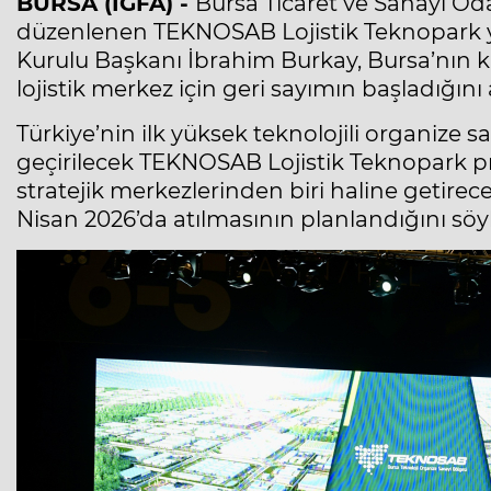
BURSA (İGFA) -
Bursa Ticaret ve Sanayi Od
düzenlenen TEKNOSAB Lojistik Teknopark y
Kurulu Başkanı İbrahim Burkay, Bursa’nın k
lojistik merkez için geri sayımın başladığını 
Türkiye’nin ilk yüksek teknolojili organize
geçirilecek TEKNOSAB Lojistik Teknopark pro
stratejik merkezlerinden biri haline getirec
Nisan 2026’da atılmasının planlandığını söyl