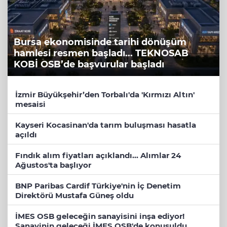
Bursa ekonomisinde tarihi dönüşüm
hamlesi resmen başladı... TEKNOSAB
KOBİ OSB’de başvurular başladı
İzmir Büyükşehir’den Torbalı'da 'Kırmızı Altın'
mesaisi
Kayseri Kocasinan'da tarım buluşması hasatla
açıldı
Fındık alım fiyatları açıklandı... Alımlar 24
Ağustos'ta başlıyor
BNP Paribas Cardif Türkiye'nin İç Denetim
Direktörü Mustafa Güneş oldu
İMES OSB geleceğin sanayisini inşa ediyor!
Sanayinin geleceği İMES OSB'de konuşuldu