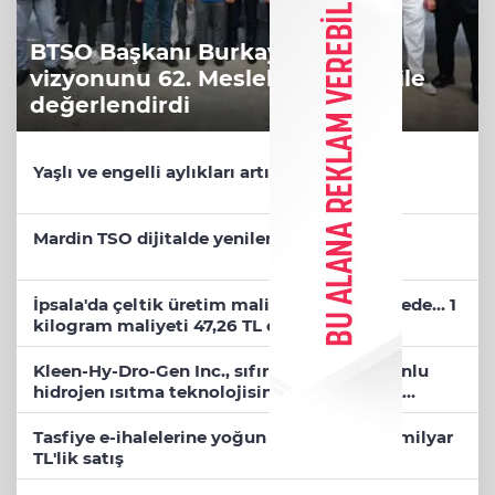
BTSO Başkanı Burkay, 2030
vizyonunu 62. Meslek Komitesi ile
değerlendirdi
Yaşlı ve engelli aylıkları artışlı hesaplarda
Mardin TSO dijitalde yenilendi
İpsala'da çeltik üretim maliyeti rekor seviyede... 1
kilogram maliyeti 47,26 TL oldu
Kleen-Hy-Dro-Gen Inc., sıfır karbon emisyonlu
hidrojen ısıtma teknolojisinde ISO ve TSSA
düzenleyici onaylarını aldı
Tasfiye e-ihalelerine yoğun ilgi! 6 ayda 2,7 milyar
TL'lik satış