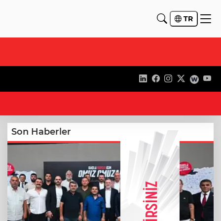
TR
19
Son Haberler