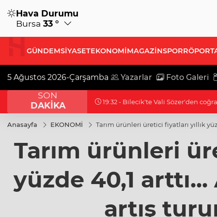
Hava Durumu
Bursa
33 °
GÜNDEM
SİYASET
EKONOMİ
MAGAZİN
SPOR
RÖPORT
5 Ağustos 2026-Çarşamba
Yazarlar
Foto Galeri
SON
19:32 - Bilecik'te Vali Sözer'den coğr
DAKİKA
Anasayfa
EKONOMİ
Tarım ürünleri üretici fiyatları yıllık yü
Tarım ürünleri üret
yüzde 40,1 arttı..
artış turu