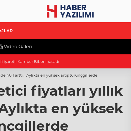
AJLAR
Video Galeri
afi işaretli Kamber Biberi hasadı
zde 40,1 arttı... Aylıkta en yüksek artış turunçgillerde
ici fiyatları yıllık
. Aylıkta en yüksek
nçgillerde