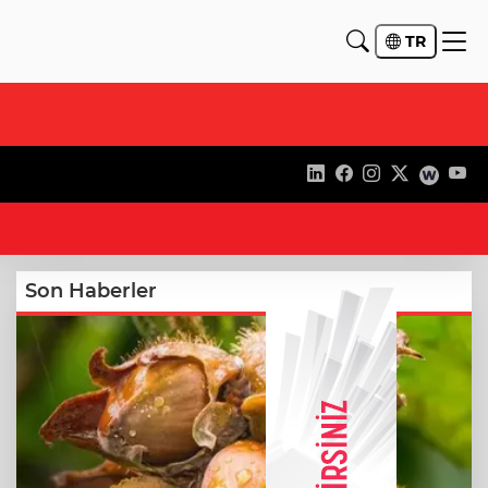
TR
21
Son Haberler