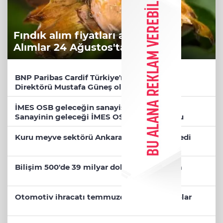
Fındık alım fiyatları açıklandı...
Alımlar 24 Ağustos'ta başlıyor
BNP Paribas Cardif Türkiye'nin İç Denetim
Direktörü Mustafa Güneş oldu
İMES OSB geleceğin sanayisini inşa ediyor!
Sanayinin geleceği İMES OSB'de konuşuldu
Kuru meyve sektörü Ankara’dan destek istedi
Bilişim 500'de 39 milyar dolarlık dev hacim
Otomotiv ihracatı temmuzda 3,6 milyar dolar