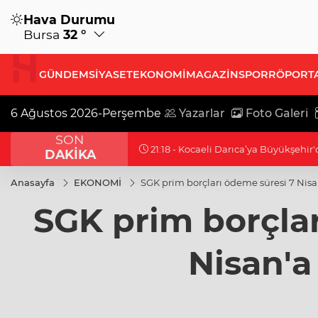
Hava Durumu
Bursa
32 °
GÜNDEM
SİYASET
EKONOMİ
MAGAZİN
SPOR
RÖPORT
6 Ağustos 2026-Perşembe
Yazarlar
Foto Galeri
SON
21:18 - Kocaeli Darıca’ya Büyükşehi
DAKİKA
Anasayfa
EKONOMİ
SGK prim borçları ödeme süresi 7 Nisan
SGK prim borçlar
Nisan'a 