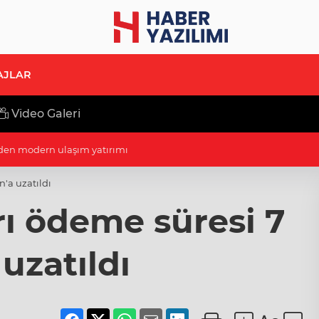
AJLAR
Video Galeri
r'den modern ulaşım yatırımı
'a uzatıldı
ı ödeme süresi 7
uzatıldı