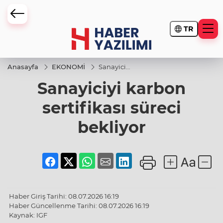
TR
Anasayfa
EKONOMİ
Sanayiciyi
karbon
Sanayiciyi karbon
sertifikası
süreci
bekliyor
sertifikası süreci
bekliyor
Haber Giriş Tarihi: 08.07.2026 16:19
Haber Güncellenme Tarihi: 08.07.2026 16:19
Kaynak: IGF