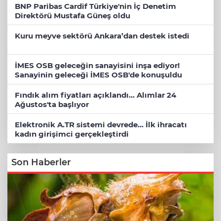
BNP Paribas Cardif Türkiye'nin İç Denetim
Direktörü Mustafa Güneş oldu
Kuru meyve sektörü Ankara’dan destek istedi
İMES OSB geleceğin sanayisini inşa ediyor!
Sanayinin geleceği İMES OSB'de konuşuldu
Fındık alım fiyatları açıklandı... Alımlar 24
Ağustos'ta başlıyor
Elektronik A.TR sistemi devrede... İlk ihracatı
kadın girişimci gerçekleştirdi
Son Haberler