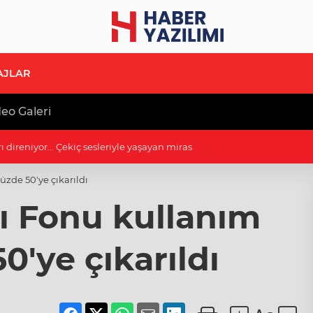
AJLAR
eo Galeri
ngü'nün şarkılarına eşlik etti
yüzde 50'ye çıkarıldı
sı Fonu kullanım
0'ye çıkarıldı