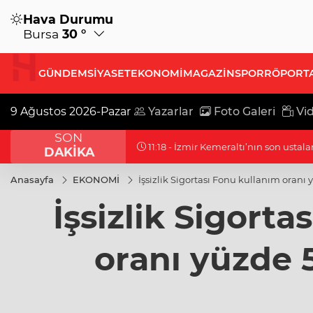
Hava Durumu
Bursa
30 °
GÜNDEM
SİYASET
EKONOMİ
MAGAZİN
SPOR
RÖPORT
9 Ağustos 2026-Pazar
Yazarlar
Foto Galeri
Vid
SON
11:18 - Nevşehir'de telefon ışıkları Be
DAKİKA
Anasayfa
EKONOMİ
İşsizlik Sigortası Fonu kullanım oranı 
İşsizlik Sigorta
oranı yüzde 5