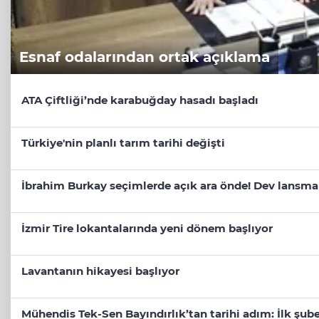
Esnaf odalarından ortak açıklama
ATA Çiftliği’nde karabuğday hasadı başladı
Türkiye'nin planlı tarım tarihi değişti
İbrahim Burkay seçimlerde açık ara önde! Dev lansma
İzmir Tire lokantalarında yeni dönem başlıyor
Lavantanın hikayesi başlıyor
Mühendis Tek-Sen Bayındırlık’tan tarihi adım: İlk şube