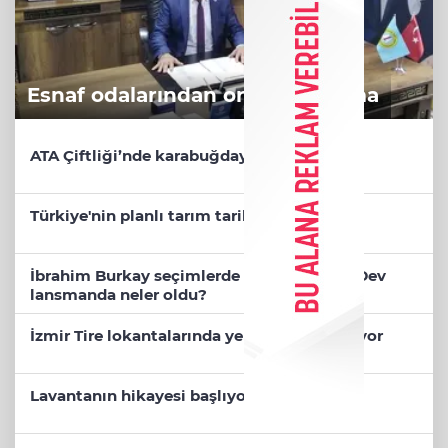
Esnaf odalarından ortak açıklama
ATA Çiftliği’nde karabuğday hasadı başladı
Türkiye'nin planlı tarım tarihi değişti
İbrahim Burkay seçimlerde açık ara önde! Dev
lansmanda neler oldu?
İzmir Tire lokantalarında yeni dönem başlıyor
Lavantanın hikayesi başlıyor