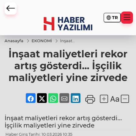
TR
Anasayfa
EKONOMİ
İnşaat
maliyetleri
İnşaat maliyetleri rekor
rekor artış
gösterdi...
İşçilik
artış gösterdi... İşçilik
maliyetleri
yine
maliyetleri yine zirvede
zirvede
İnşaat maliyetleri rekor artış gösterdi...
İşçilik maliyetleri yine zirvede
Haber Giriş Tarihi: 10.03.2026 10:35