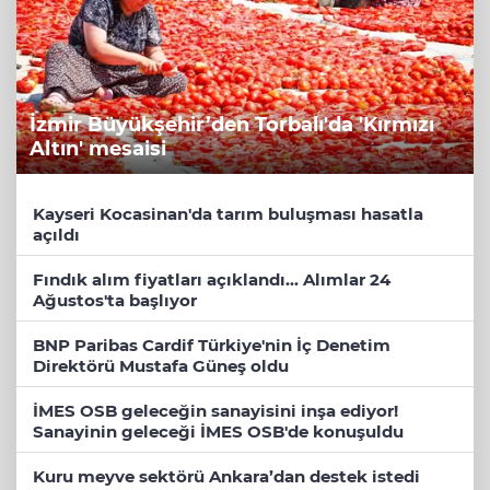
İzmir Büyükşehir’den Torbalı'da 'Kırmızı
Altın' mesaisi
Kayseri Kocasinan'da tarım buluşması hasatla
açıldı
Fındık alım fiyatları açıklandı... Alımlar 24
Ağustos'ta başlıyor
BNP Paribas Cardif Türkiye'nin İç Denetim
Direktörü Mustafa Güneş oldu
İMES OSB geleceğin sanayisini inşa ediyor!
Sanayinin geleceği İMES OSB'de konuşuldu
Kuru meyve sektörü Ankara’dan destek istedi