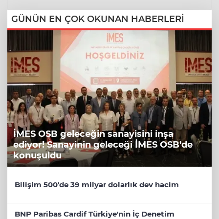
GÜNÜN EN ÇOK OKUNAN HABERLERİ
İMES OSB geleceğin sanayisini inşa
ediyor! Sanayinin geleceği İMES OSB'de
konuşuldu
Bilişim 500'de 39 milyar dolarlık dev hacim
BNP Paribas Cardif Türkiye'nin İç Denetim