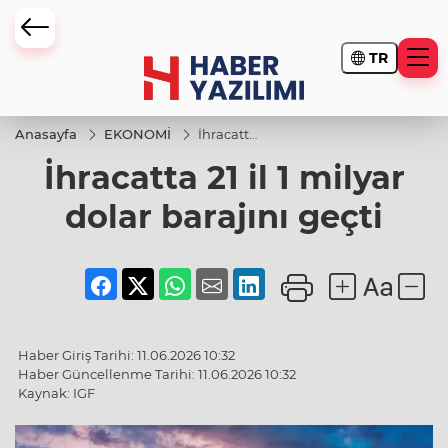
TR
Anasayfa
EKONOMİ
İhracatta
21 il 1
İhracatta 21 il 1 milyar
milyar
dolar
barajını
dolar barajını geçti
geçti
Haber Giriş Tarihi: 11.06.2026 10:32
Haber Güncellenme Tarihi: 11.06.2026 10:32
Kaynak: IGF