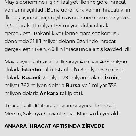
Mayıs dönemine ilişkin faaliyet illerine göre ihracat
verilerini açıkladı. Buna göre Türkiye'nin ihracatı yılın
ilk beş ayında geçen yılın aynı dönemine göre yüzde
0,3 artarak 111 milyar 169 milyon dolar olarak
gerçekleşti. Bakanlık verilerine göre söz konusu
dönemde 21 il 1 milyar doların üzerinde ihracat
gerçekleştirirken, 40 ilin ihracatında artış kaydedildi.
Mayıs ayında ihracatta ilk sırayı 4 milyar 495 milyon
dolarla
İstanbul
aldı. İstanbul'u 3 milyar 60 milyon
dolarla
Kocaeli
, 2 milyar 79 milyon dolarla
İzmir
, 1
milyar 762 milyon dolarla
Bursa
ve 1 milyar 356
milyon dolarla
Ankara
takip etti.
İhracatta ilk 10 il sıralamasında ayrıca Tekirdağ,
Mersin, Sakarya, Gaziantep ve Manisa da yer aldı.
ANKARA İHRACAT ARTIŞINDA ZİRVEDE