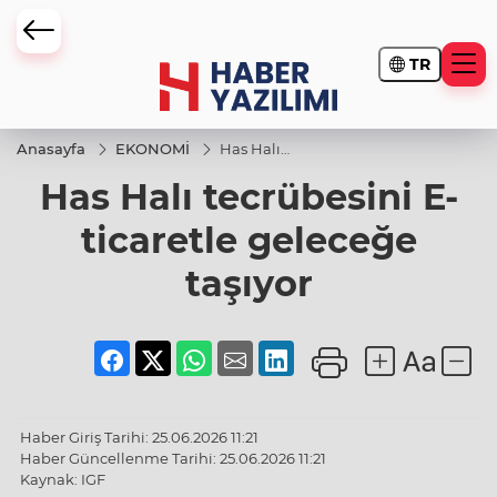
TR
Anasayfa
EKONOMİ
Has Halı
tecrübesini
Has Halı tecrübesini E-
E-ticaretle
geleceğe
taşıyor
ticaretle geleceğe
taşıyor
Haber Giriş Tarihi: 25.06.2026 11:21
Haber Güncellenme Tarihi: 25.06.2026 11:21
Kaynak: IGF