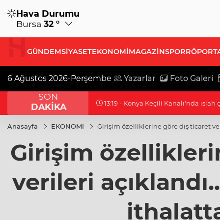
Hava Durumu
Bursa
32 °
GÜNDEM
SİYASET
EKONOMİ
MAGAZİN
SPOR
RÖPORT
6 Ağustos 2026-Perşembe
Yazarlar
Foto Galeri
SON
13:19 - Cevdet Yılmaz: Milli yetkinli
DAKİKA
Anasayfa
EKONOMİ
Girişim özelliklerine göre dış ticaret ve
Girişim özellikleri
verileri açıklandı.
ithalatt