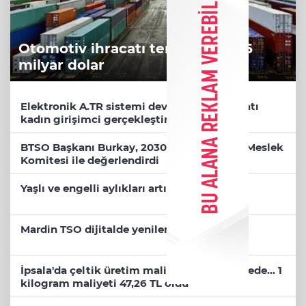
Otomotiv ihracatı temmuzda 3,6
milyar dolar
Elektronik A.TR sistemi devrede... İlk ihracatı
kadın girişimci gerçekleştirdi
BTSO Başkanı Burkay, 2030 vizyonunu 62. Meslek
Komitesi ile değerlendirdi
Yaşlı ve engelli aylıkları artışlı hesaplarda
Mardin TSO dijitalde yenilendi
İpsala'da çeltik üretim maliyeti rekor seviyede... 1
kilogram maliyeti 47,26 TL oldu