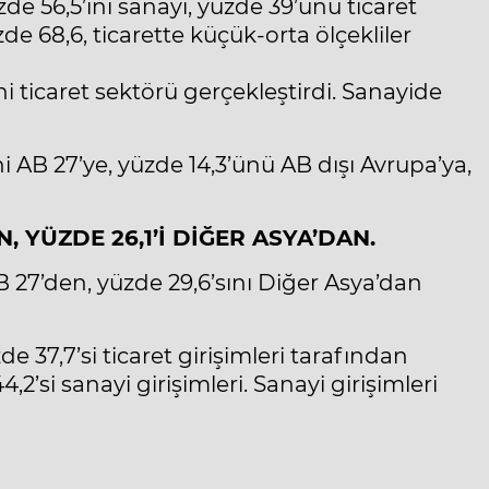
de 56,5’ini sanayi, yüzde 39’unu ticaret
de 68,6, ticarette küçük-orta ölçekliler
ni ticaret sektörü gerçekleştirdi. Sanayide
ni AB 27’ye, yüzde 14,3’ünü AB dışı Avrupa’ya,
N, YÜZDE 26,1’İ DİĞER ASYA’DAN.
 AB 27’den, yüzde 29,6’sını Diğer Asya’dan
e 37,7’si ticaret girişimleri tarafından
4,2’si sanayi girişimleri. Sanayi girişimleri