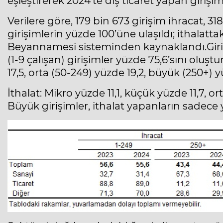
eşleştirerek 2024’te dış ticaret yapan girişiml
Verilere göre, 179 bin 673 girişim ihracat, 31
girişimlerin yüzde 100’üne ulaşıldı; ithalattak
Beyannamesi sisteminden kaynaklandı.Giriş
(1-9 çalışan) girişimler yüzde 75,6’sını oluş
17,5, orta (50-249) yüzde 19,2, büyük (250+) 
İthalat: Mikro yüzde 11,1, küçük yüzde 11,7, o
Büyük girişimler, ithalat yapanların sadece y