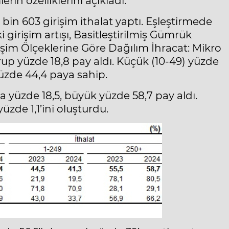
erin özelliklerini açıkladı.
8 bin 603 girişim ithalat yaptı. Eşleştirmede
i girişim artışı, Basitleştirilmiş Gümrük
im Ölçeklerine Göre Dağılım İhracat: Mikro
turup yüzde 18,8 pay aldı. Küçük (10-49) yüzde
yüzde 44,4 paya sahip.
rta yüzde 18,5, büyük yüzde 58,7 pay aldı.
üzde 1,1’ini oluşturdu.