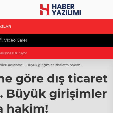
AJLAR
Video Galeri
k hamlesi ile insan kaynağını güçlendiriyoruz
rileri açıklandı... Büyük girişimler ithalatta hakim!
ne göre dış ticaret
.. Büyük girişimler
a hakim!