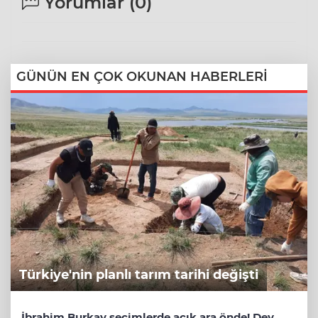
Yorumlar (
0
)
GÜNÜN EN ÇOK OKUNAN HABERLERİ
Türkiye'nin planlı tarım tarihi değişti
İbrahim Burkay seçimlerde açık ara önde! Dev