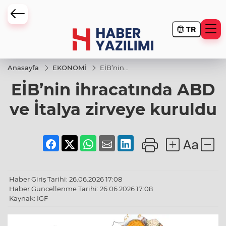
TR
Anasayfa
EKONOMİ
EİB’nin
ihracatında
EİB’nin ihracatında ABD
ABD ve
İtalya
zirveye
ve İtalya zirveye kuruldu
kuruldu
Haber Giriş Tarihi: 26.06.2026 17:08
Haber Güncellenme Tarihi: 26.06.2026 17:08
Kaynak: IGF