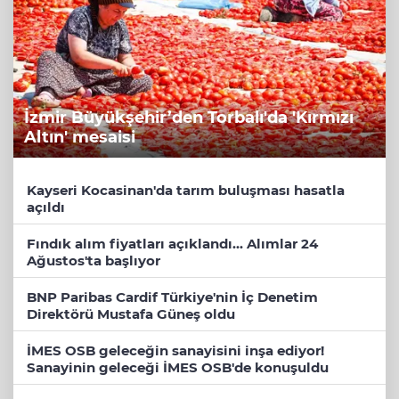
İzmir Büyükşehir’den Torbalı'da 'Kırmızı
Altın' mesaisi
Kayseri Kocasinan'da tarım buluşması hasatla
açıldı
Fındık alım fiyatları açıklandı... Alımlar 24
Ağustos'ta başlıyor
BNP Paribas Cardif Türkiye'nin İç Denetim
Direktörü Mustafa Güneş oldu
İMES OSB geleceğin sanayisini inşa ediyor!
Sanayinin geleceği İMES OSB'de konuşuldu