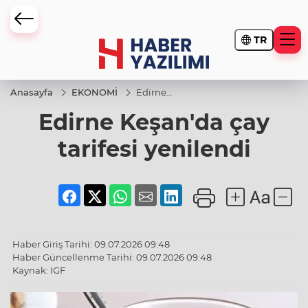
TR
Anasayfa
EKONOMİ
Edirne
Keşan'da
Edirne Keşan'da çay
çay
tarifesi
yenilendi
tarifesi yenilendi
Haber Giriş Tarihi: 09.07.2026 09:48
Haber Güncellenme Tarihi: 09.07.2026 09:48
Kaynak: IGF