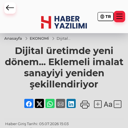
TR
Anasayfa
EKONOMİ
Dijital
üretimde yeni
Dijital üretimde yeni
dönem...
Eklemeli
imalat
dönem... Eklemeli imalat
sanayiyi
yeniden
sanayiyi yeniden
şekillendiriyor
şekillendiriyor
Haber Giriş Tarihi: 05.07.2026 15:03